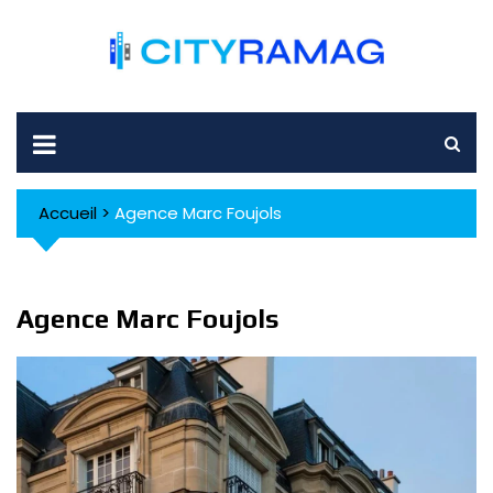
Skip
to
content
Accueil
>
Agence Marc Foujols
Agence Marc Foujols