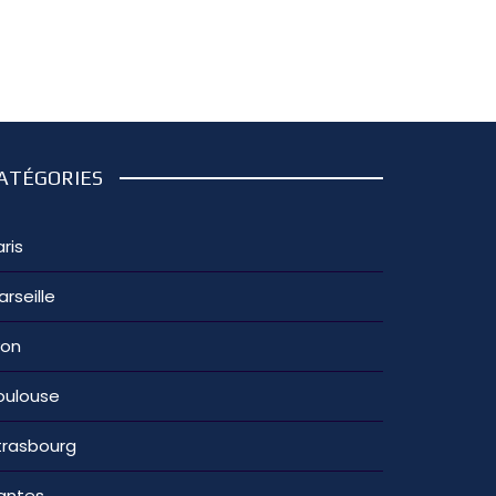
ATÉGORIES
ris
arseille
yon
oulouse
trasbourg
antes