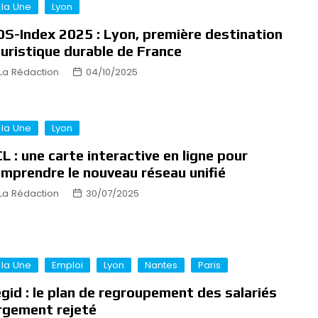
 la Une
Lyon
S-Index 2025 : Lyon, première destination
uristique durable de France
La Rédaction
04/10/2025
 la Une
Lyon
L : une carte interactive en ligne pour
mprendre le nouveau réseau unifié
La Rédaction
30/07/2025
 la Une
Emploi
Lyon
Nantes
Paris
gid : le plan de regroupement des salariés
rgement rejeté