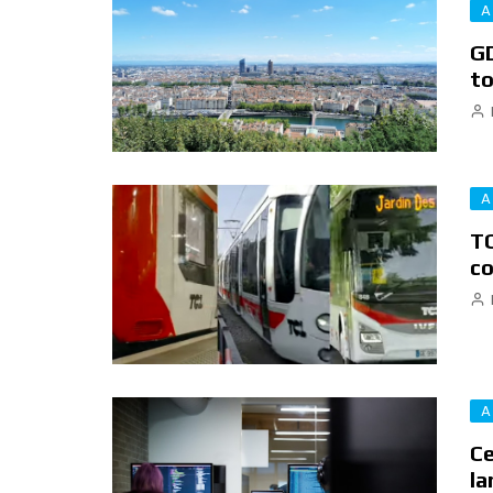
A
GD
to
A
TC
co
A
Ce
la