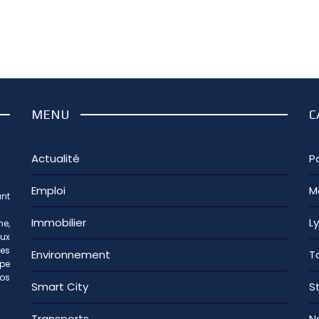
MENU
C
Actualité
Pa
Emploi
M
nt
Immobilier
L
e,
aux
les
Environnement
T
ipe
os
Smart City
S
Transports
N