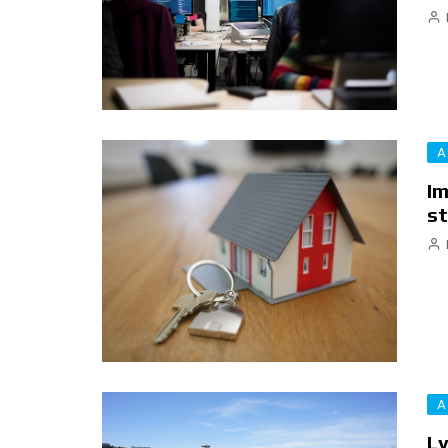
A
Im
st
A
Ly