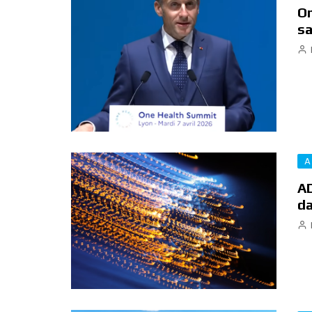
On
sa
A
AD
da