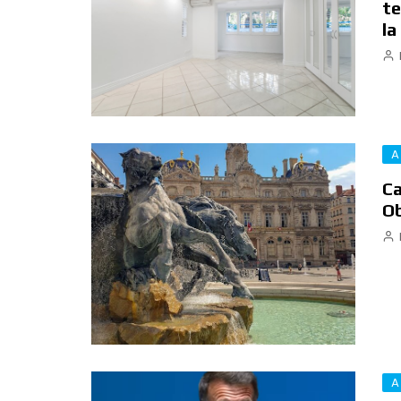
te
la
A
Ca
Ob
A