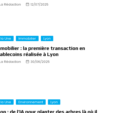
La Rédaction
12/07/2025
 la Une
Immobilier
Lyon
mobilier : la première transaction en
ablecoins réalisée à Lyon
La Rédaction
30/06/2025
 la Une
Environnement
Lyon
on : de l’IA pour planter des arbres là où il