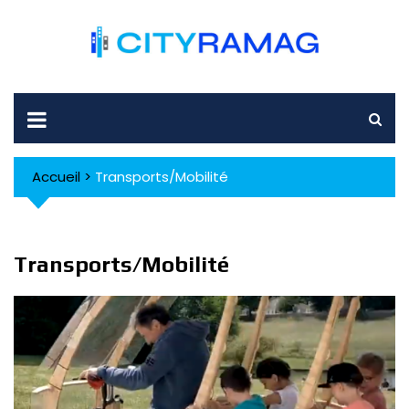
Skip
to
content
Accueil
>
Transports/Mobilité
Transports/Mobilité