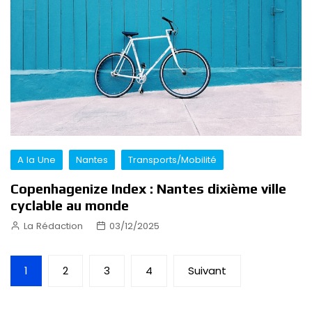
A la Une
Nantes
Transports/Mobilité
Copenhagenize Index : Nantes dixième ville
cyclable au monde
La Rédaction
03/12/2025
Pagination
1
2
3
4
Suivant
des