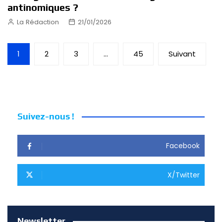
antinomiques ?
La Rédaction
21/01/2026
Pagination
1
2
3
…
45
Suivant
des
publications
Suivez-nous !
Facebook
X/Twitter
Newsletter