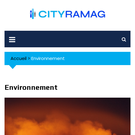
Skip
to
content
Accueil
>
Environnement
Environnement