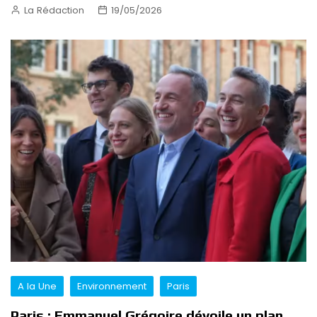
La Rédaction
19/05/2026
A la Une
Environnement
Paris
Paris : Emmanuel Grégoire dévoile un plan