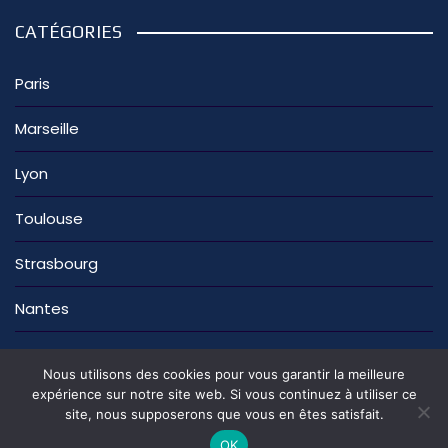
CATÉGORIES
Paris
Marseille
Lyon
Toulouse
Strasbourg
Nantes
Nous utilisons des cookies pour vous garantir la meilleure
expérience sur notre site web. Si vous continuez à utiliser ce
site, nous supposerons que vous en êtes satisfait.
La rédaction
Nous contacter
Mentions légales
Politique de confidentialité
OK