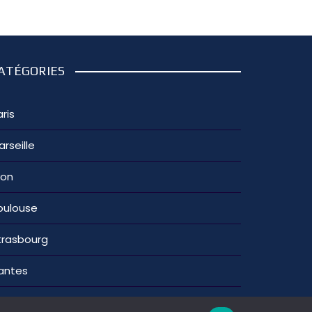
ATÉGORIES
ris
arseille
yon
oulouse
trasbourg
antes