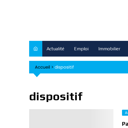
Skip
to
content
Actualité
Emploi
Immobilier
Accueil
>
dispositif
dispositif
A
Pa