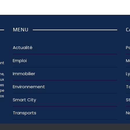
MENU
C
Actualité
Pa
Emploi
M
nt
Immobilier
L
e,
aux
les
Environnement
T
ipe
os
Smart City
S
Transports
N