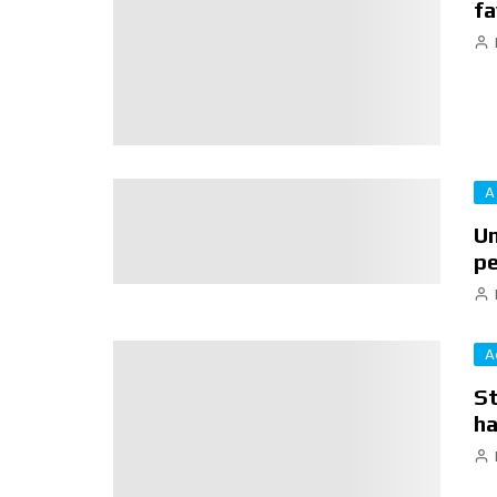
fa
A
Un
pe
A
St
ha