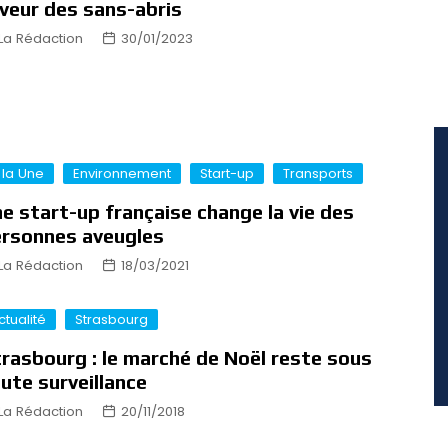
veur des sans-abris
La Rédaction
30/01/2023
 la Une
Environnement
Start-up
Transports
e start-up française change la vie des
rsonnes aveugles
La Rédaction
18/03/2021
ctualité
Strasbourg
rasbourg : le marché de Noël reste sous
ute surveillance
La Rédaction
20/11/2018