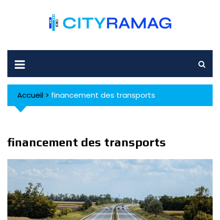
Skip
to
content
Accueil
>
financement des transports
financement des transports