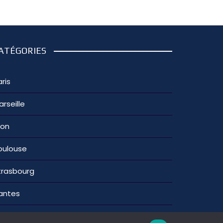
ATÉGORIES
ris
arseille
yon
oulouse
trasbourg
antes