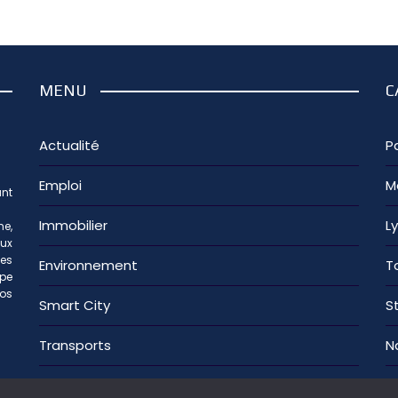
MENU
C
Actualité
Pa
Emploi
M
nt
Immobilier
L
e,
aux
les
Environnement
T
ipe
os
Smart City
S
Transports
N