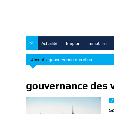
Skip
to
content
Actualité
Emploi
Immobilier
Accueil
>
gouvernance des villes
gouvernance des v
A
So