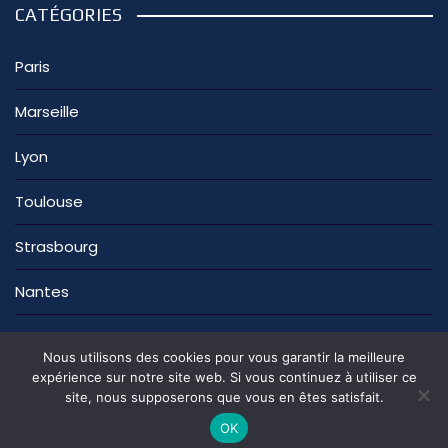
CATÉGORIES
Paris
Marseille
Lyon
Toulouse
Strasbourg
Nantes
Nous utilisons des cookies pour vous garantir la meilleure
expérience sur notre site web. Si vous continuez à utiliser ce
site, nous supposerons que vous en êtes satisfait.
La rédaction
Nous contacter
Mentions légales
Politique de confidentialité
OK