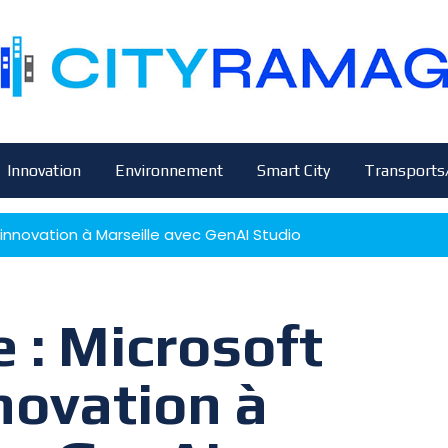
Innovation
Environnement
Smart City
Transports
l’innovation à Marseille avec GenAI Studio
e : Microsoft
nnovation à