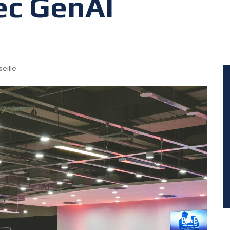
ec GenAI
eille