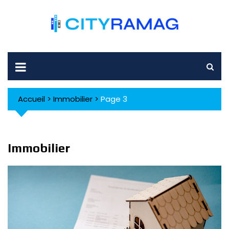
Skip
to
content
Accueil
>
Immobilier
>
Page 3
Immobilier