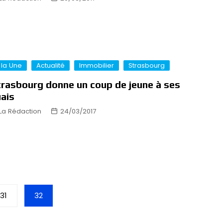
 la Une
Actualité
Immobilier
Strasbourg
rasbourg donne un coup de jeune à ses
ais
La Rédaction
24/03/2017
31
32