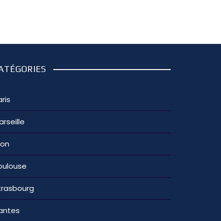
ATÉGORIES
ris
arseille
yon
oulouse
trasbourg
antes