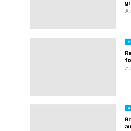
gr
A
Re
fo
A
Bo
a