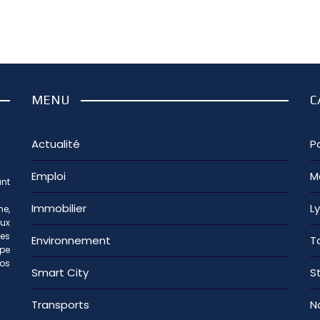
MENU
C
Actualité
Pa
Emploi
M
nt
Immobilier
L
e,
aux
les
Environnement
T
ipe
os
Smart City
S
Transports
N