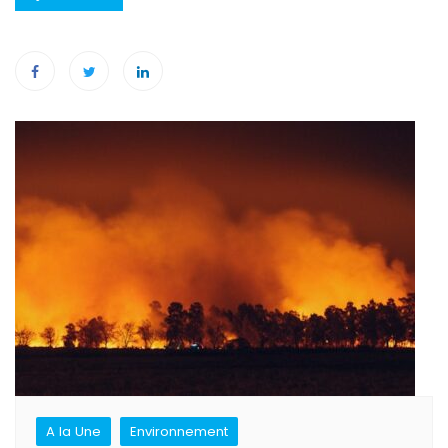
Navigation
de
l’article
A la Une
Environnement