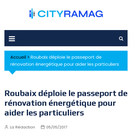
Skip
to
content
Accueil
>
Roubaix déploie le passeport de
rénovation énergétique pour aider les particuliers
Roubaix déploie le passeport de
rénovation énergétique pour
aider les particuliers
La Rédaction
05/05/2017