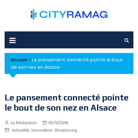
Skip
to
content
Accueil
>
Le pansement connecté pointe le bout
de son nez en Alsace
Le pansement connecté pointe
le bout de son nez en Alsace
La Rédaction
05/11/2018
,
,
Actualité
Innovation
Strasbourg