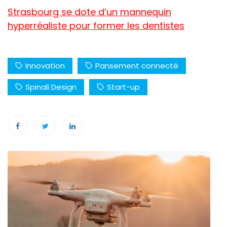
Strasbourg se dote d’un mannequin
hyperréaliste pour former les dentistes
Innovation
Pansement connecté
Spinali Design
Start-up
Navigation
de
l’article