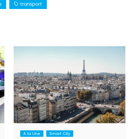
s
transport
A la Une
Smart City