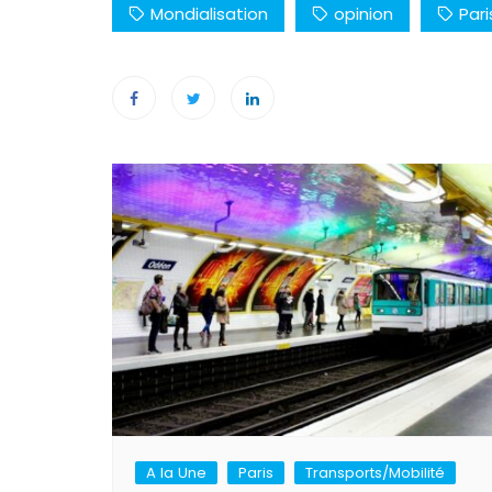
Mondialisation
opinion
Pari
Navigation
de
l’article
A la Une
Paris
Transports/Mobilité