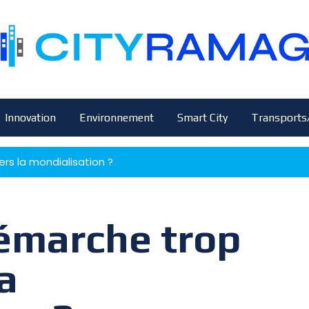
Innovation
Environnement
Smart City
Transports
ers la mondialisation ?
démarche trop
la