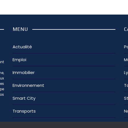
MENU
C
Actualité
Pa
Emploi
M
nt
Immobilier
L
e,
aux
les
Environnement
T
ipe
os
Smart City
S
Transports
N