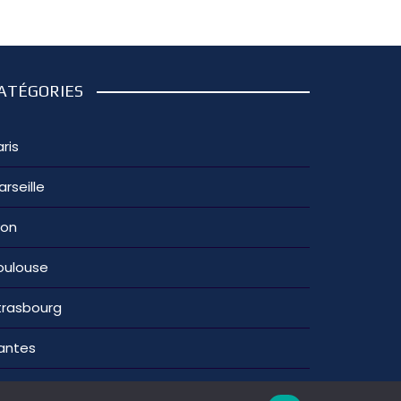
ATÉGORIES
ris
arseille
yon
oulouse
trasbourg
antes