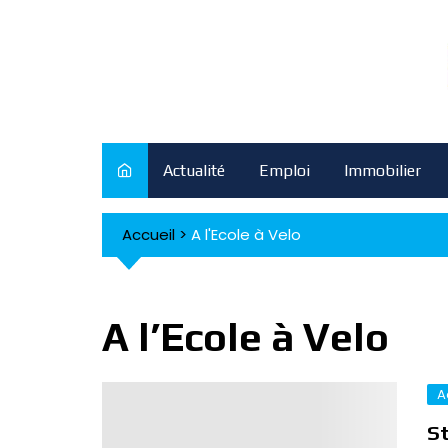
Skip
to
content
Actualité
Emploi
Immobilier
Accueil
>
A l'Ecole à Velo
A l’Ecole à Velo
A
St