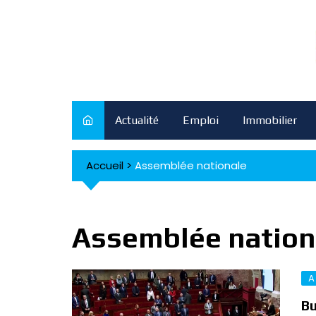
Skip
to
content
Actualité
Emploi
Immobilier
Accueil
>
Assemblée nationale
Assemblée nation
A
Bu