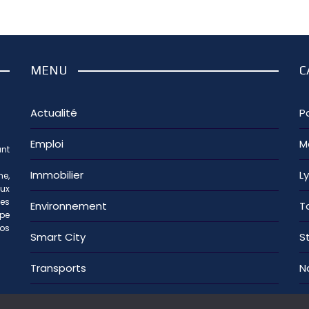
MENU
C
Actualité
Pa
Emploi
M
nt
Immobilier
L
e,
aux
les
Environnement
T
ipe
os
Smart City
S
Transports
N