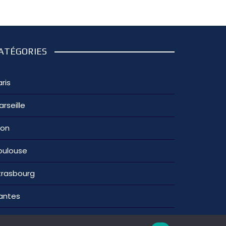
ATÉGORIES
ris
arseille
yon
oulouse
trasbourg
antes