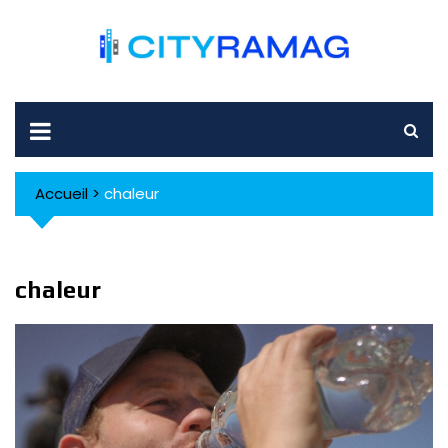
Skip
to
content
Accueil
>
chaleur
chaleur