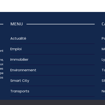
MENU
C
Actualité
Pa
Emploi
M
nt
Immobilier
L
e,
aux
les
Environnement
T
ipe
os
Smart City
S
Transports
N