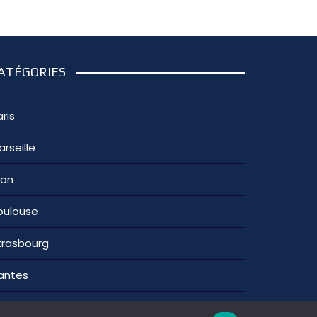
ATÉGORIES
ris
arseille
yon
oulouse
trasbourg
antes