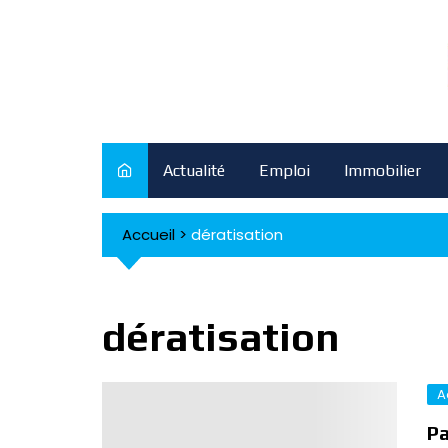
Skip
to
content
Actualité
Emploi
Immobilier
Accueil
>
dératisation
dératisation
A
Pa