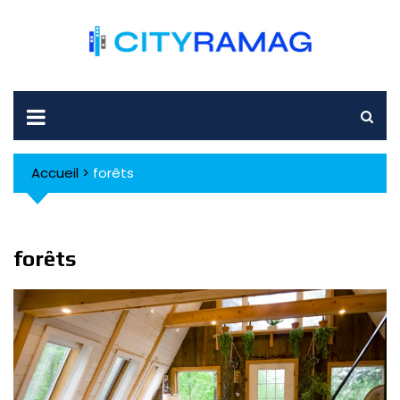
Skip
to
content
Accueil
>
forêts
forêts