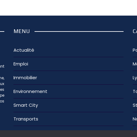
MENU
C
Actualité
Pa
Emploi
M
nt
Immobilier
L
e,
aux
les
Environnement
T
ipe
os
Smart City
S
Transports
N