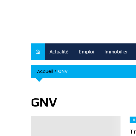
Skip
to
content
Actualité
Emploi
Immobilier
Accueil
>
GNV
GNV
A
Tr