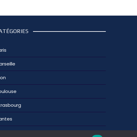
ATÉGORIES
ris
arseille
yon
oulouse
trasbourg
antes