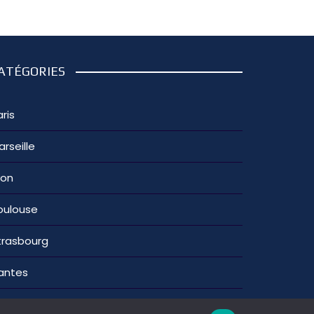
ATÉGORIES
ris
arseille
yon
oulouse
trasbourg
antes