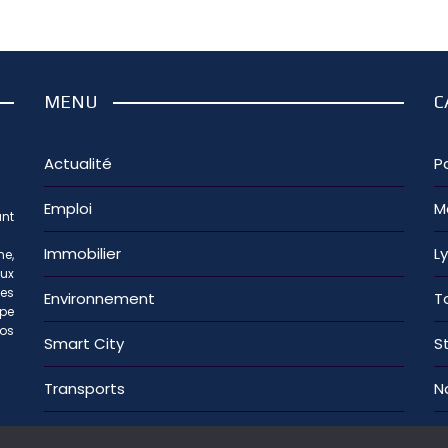
MENU
C
Actualité
Pa
Emploi
M
nt
Immobilier
L
e,
aux
les
Environnement
T
ipe
os
Smart City
S
Transports
N