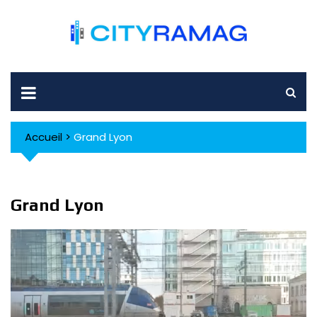
Skip
to
content
Accueil
>
Grand Lyon
Grand Lyon