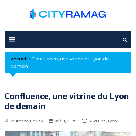
Skip
to
content
Accueil
>
Confluence, une vitrine du Lyon de
demain
Confluence, une vitrine du Lyon
de demain
,
Laurence Noilles
02/01/2025
A la Une
Lyon