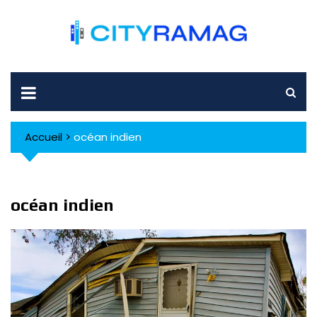
Skip
to
content
Accueil
>
océan indien
océan indien