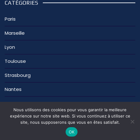
CATÉGORIES
Paris
Marseille
Lyon
Toulouse
Strasbourg
Nantes
Nous utilisons des cookies pour vous garantir la meilleure
expérience sur notre site web. Si vous continuez à utiliser ce
site, nous supposerons que vous en êtes satisfait.
La rédaction
Nous contacter
Mentions légales
Politique de confidentialité
OK