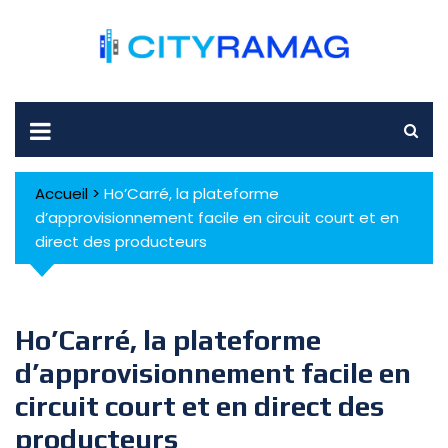
Skip
to
content
Accueil
>
Ho’Carré, la plateforme
d’approvisionnement facile en circuit court et en
direct des producteurs
Ho’Carré, la plateforme
d’approvisionnement facile en
circuit court et en direct des
producteurs