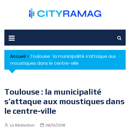
Skip
to
content
Accueil
>
Toulouse : la municipalité s’attaque aux
moustiques dans le centre-ville
Toulouse : la municipalité
s’attaque aux moustiques dans
le centre-ville
La Rédaction
08/10/2018