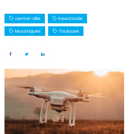
centre-ville
Insecticide
Moustiques
Toulouse
Navigation
de
l’article