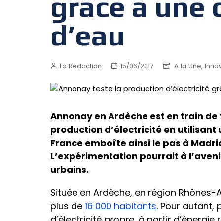
grâce à une 
d’eau
,
La Rédaction
15/06/2017
A la Une
Inno
Annonay en Ardèche est en train de t
production d’électricité en utilisant
France emboîte ainsi le pas à Madrid
L’expérimentation pourrait à l’aven
urbains.
Située en Ardèche, en région Rhônes-A
plus de
16 000 habitants
. Pour autant, 
d’électricité
propre
, à partir d’énergi