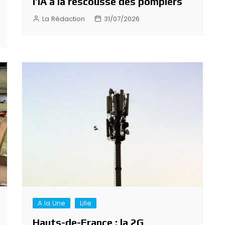
l’IA à la rescousse des pompiers
La Rédaction
31/07/2026
A la Une
Lille
Hauts-de-France : la 2G