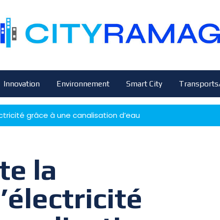
Innovation
Environnement
Smart City
Transports
ctricité grâce à une canalisation d’eau
te la
électricité