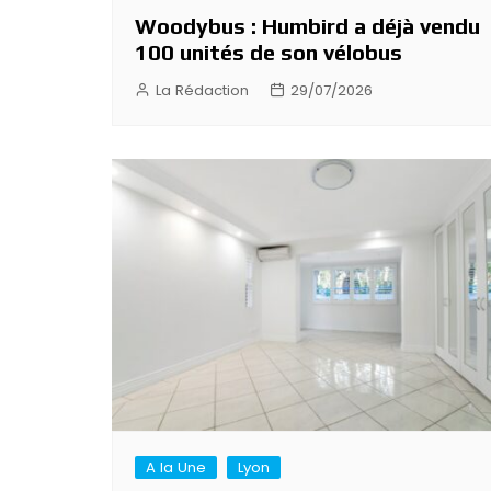
Woodybus : Humbird a déjà vendu
100 unités de son vélobus
La Rédaction
29/07/2026
A la Une
Lyon