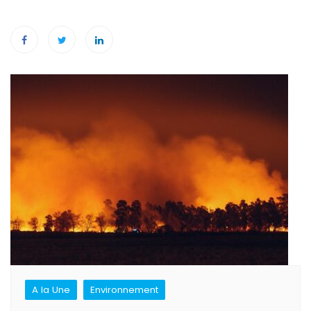
Navigation
de
l’article
A la Une
Environnement