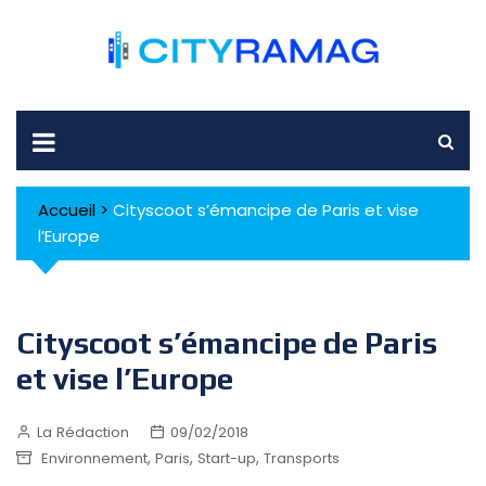
Skip
to
content
Accueil
>
Cityscoot s’émancipe de Paris et vise
l’Europe
Cityscoot s’émancipe de Paris
et vise l’Europe
La Rédaction
09/02/2018
,
,
,
Environnement
Paris
Start-up
Transports