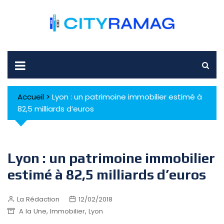
Skip
to
content
Accueil
>
Lyon : un patrimoine immobilier estimé à
82,5 milliards d’euros
Lyon : un patrimoine immobilier
estimé à 82,5 milliards d’euros
La Rédaction
12/02/2018
,
,
A la Une
Immobilier
Lyon