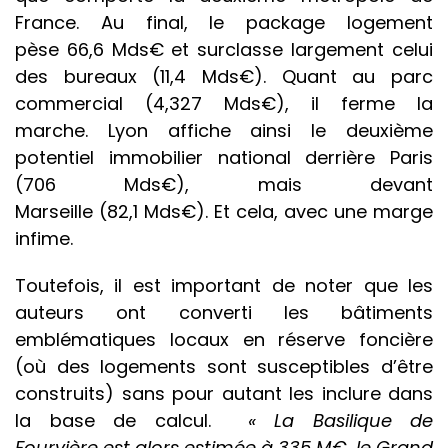
France. Au final, le package logement
pèse 66,6 Mds€ et surclasse largement celui
des bureaux (11,4 Mds€). Quant au parc
commercial (
4,327
Mds€), il ferme la
marche. Lyon affiche ainsi le deuxième
potentiel immobilier national derrière Paris
(
706
Mds€), mais devant
Marseille (
82,1
Mds€). Et cela, avec une marge
infime.
Toutefois, il est important de noter que les
auteurs ont converti les bâtiments
emblématiques locaux en réserve foncière
(où des logements sont susceptibles d’être
construits) sans pour autant les inclure dans
la base de calcul.
« La Basilique de
Fourvière est alors estimée à
335 M€
, le Grand