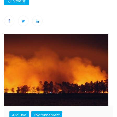
Valeur
Navigation
de
l’article
A la Une
Environnement