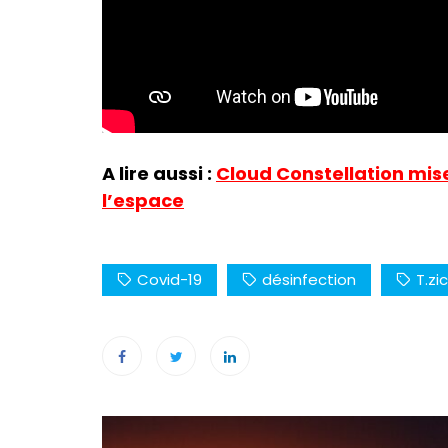
A lire aussi :
Cloud Constellation mis
l’espace
Covid-19
désinfection
T.zic
Navigation