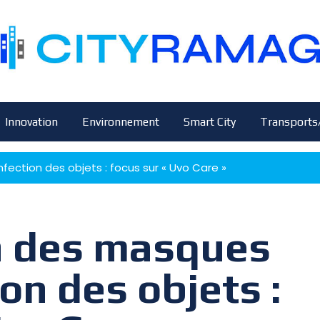
Innovation
Environnement
Smart City
Transports
fection des objets : focus sur « Uvo Care »
on des masques
on des objets :