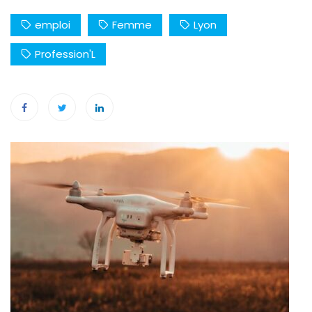
emploi
Femme
Lyon
Profession'L
Navigation
de
l’article