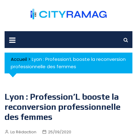
Skip
to
content
Accueil
>
Lyon : Profession’L booste la reconversion
professionnelle des femmes
Lyon : Profession’L booste la
reconversion professionnelle
des femmes
La Rédaction
25/09/2020