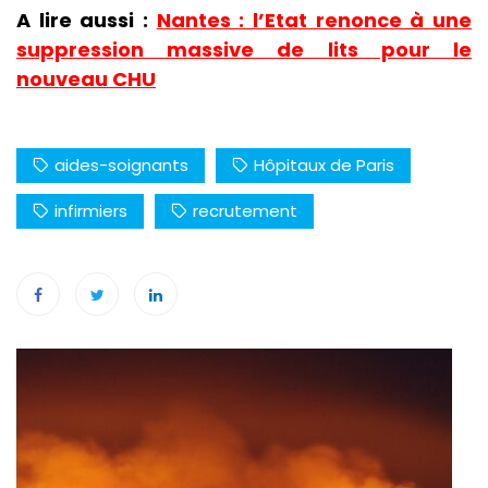
A lire aussi :
Nantes : l’Etat renonce à une
suppression massive de lits pour le
nouveau CHU
aides-soignants
Hôpitaux de Paris
infirmiers
recrutement
Navigation
de
l’article