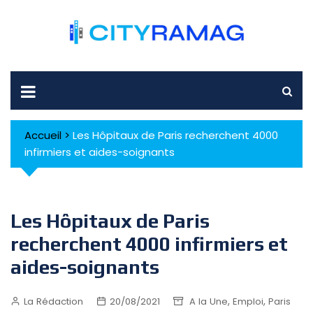
Skip
to
content
Accueil
>
Les Hôpitaux de Paris recherchent 4000
infirmiers et aides-soignants
Les Hôpitaux de Paris
recherchent 4000 infirmiers et
aides-soignants
,
,
La Rédaction
20/08/2021
A la Une
Emploi
Paris