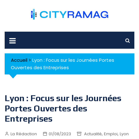
Skip
to
content
Accueil
>
Lyon : Focus sur les Journées Portes
Ouvertes des Entreprises
Lyon : Focus sur les Journées
Portes Ouvertes des
Entreprises
,
,
La Rédaction
01/08/2023
Actualité
Emploi
Lyon