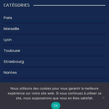
CATÉGORIES
Paris
Marseille
Lyon
Toulouse
Strasbourg
Nantes
Nous utilisons des cookies pour vous garantir la meilleure
expérience sur notre site web. Si vous continuez à utiliser ce
site, nous supposerons que vous en êtes satisfait.
La rédaction
Nous contacter
Mentions légales
Politique de confidentialité
OK