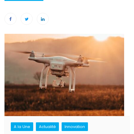
Navigation
de
l’article
A la Une
Actualité
Innovation