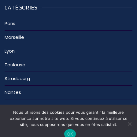
CATÉGORIES
Paris
Marseille
Lyon
Toulouse
Strasbourg
Nantes
Nous utilisons des cookies pour vous garantir la meilleure
expérience sur notre site web. Si vous continuez à utiliser ce
site, nous supposerons que vous en êtes satisfait.
La rédaction
Nous contacter
Mentions légales
Politique de confidentialité
OK