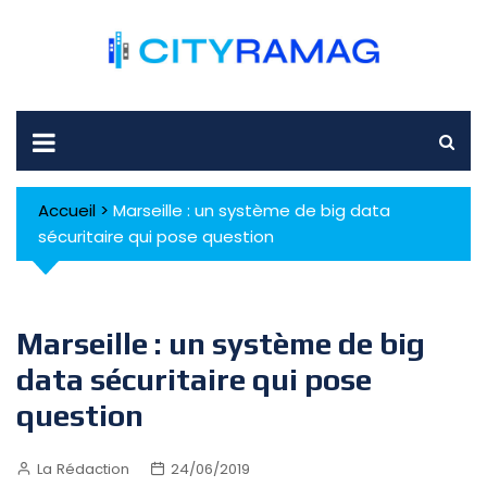
Skip
to
content
Accueil
>
Marseille : un système de big data
sécuritaire qui pose question
Marseille : un système de big
data sécuritaire qui pose
question
La Rédaction
24/06/2019