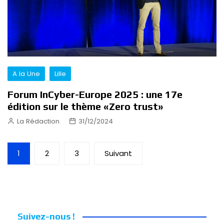
A la Une
Lille
Forum InCyber-Europe 2025 : une 17e
édition sur le thème «Zero trust»
La Rédaction
31/12/2024
Pagination
1
2
3
Suivant
des
publications
Suivez-nous !