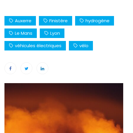
Auxerre
Finistère
hydrogène
Le Mans
Lyon
véhicules électriques
vélo
Navigation
de
l’article