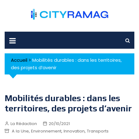
Skip
to
content
Accueil
>
Mobilités durables : dans les territoires,
des projets d’avenir
Mobilités durables : dans les
territoires, des projets d’avenir
La Rédaction
20/10/2021
,
,
,
A la Une
Environnement
Innovation
Transports