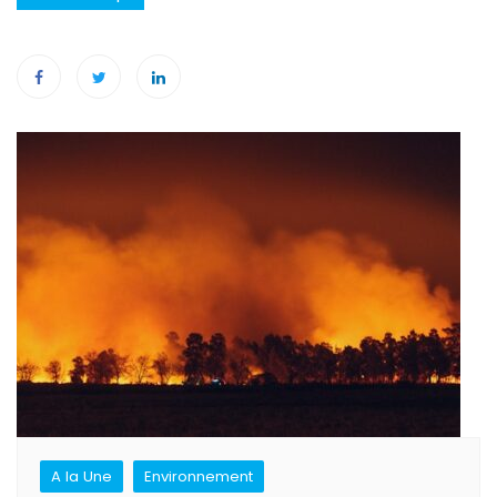
Navigation
de
l’article
A la Une
Environnement