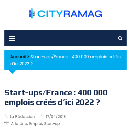
Skip
to
content
Accueil
>
Start-ups/France : 400 000 emplois créés
d’ici 2022 ?
Start-ups/France : 400 000
emplois créés d’ici 2022 ?
La Rédaction
17/04/2018
,
,
A la Une
Emploi
Start-up