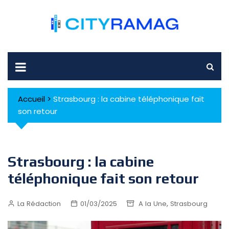
Skip
to
content
Accueil
>
Strasbourg : la cabine téléphonique fait
son retour
Strasbourg : la cabine
téléphonique fait son retour
,
La Rédaction
01/03/2025
A la Une
Strasbourg