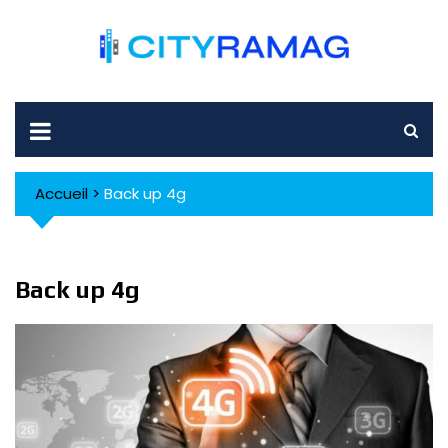
Skip
to
content
Accueil
>
Back up 4g
Back up 4g