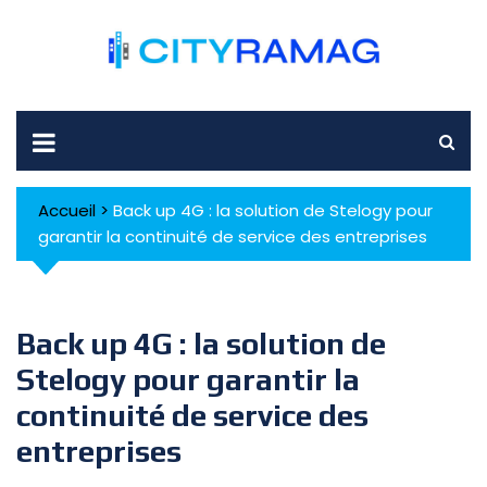
Skip
to
content
Accueil
>
Back up 4G : la solution de Stelogy pour
garantir la continuité de service des entreprises
Back up 4G : la solution de
Stelogy pour garantir la
continuité de service des
entreprises