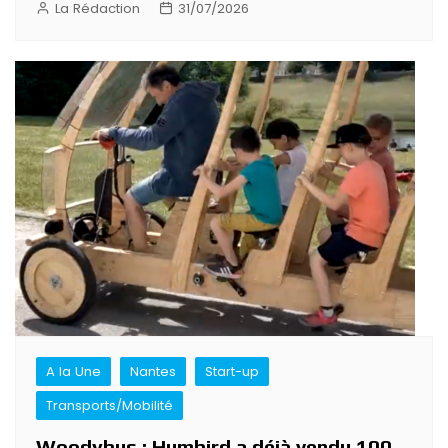
La Rédaction
31/07/2026
A la Une
Nantes
Start-up
Transports/Mobilité
Woodybus : Humbird a déjà vendu 100