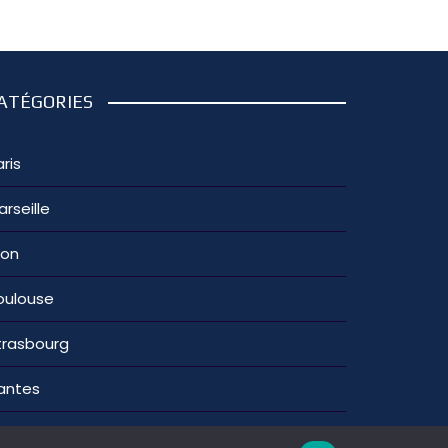
ATÉGORIES
ris
arseille
yon
oulouse
trasbourg
antes