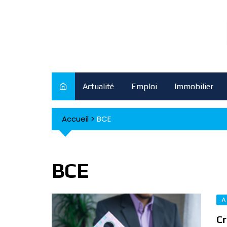
Skip
to
content
Actualité
Emploi
Immobilier
Accueil
>
BCE
BCE
A
Cr