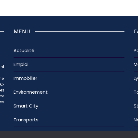
MENU
C
Actualité
Pa
Emploi
M
nt
Immobilier
L
e,
aux
les
Environnement
T
ipe
os
Smart City
S
Transports
N