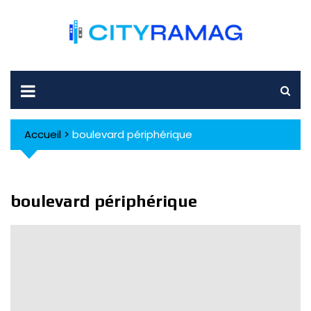
Skip
to
content
Accueil
>
boulevard périphérique
boulevard périphérique