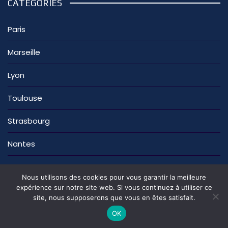
CATÉGORIES
Paris
Marseille
Lyon
Toulouse
Strasbourg
Nantes
Nous utilisons des cookies pour vous garantir la meilleure
expérience sur notre site web. Si vous continuez à utiliser ce
site, nous supposerons que vous en êtes satisfait.
La rédaction
Nous contacter
Mentions légales
Politique de confidentialité
OK