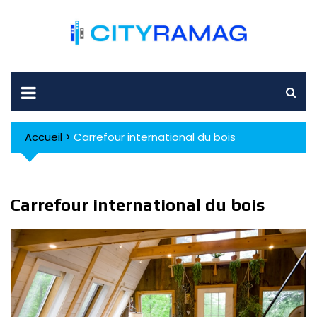
Skip
to
content
Accueil
>
Carrefour international du bois
Carrefour international du bois