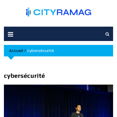
Skip
to
content
Accueil
>
cybersécurité
cybersécurité