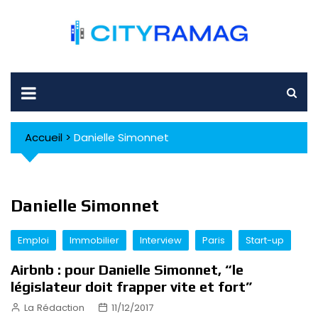
Skip
to
content
Accueil
>
Danielle Simonnet
Danielle Simonnet
Emploi
Immobilier
Interview
Paris
Start-up
Airbnb : pour Danielle Simonnet, “le
législateur doit frapper vite et fort”
La Rédaction
11/12/2017