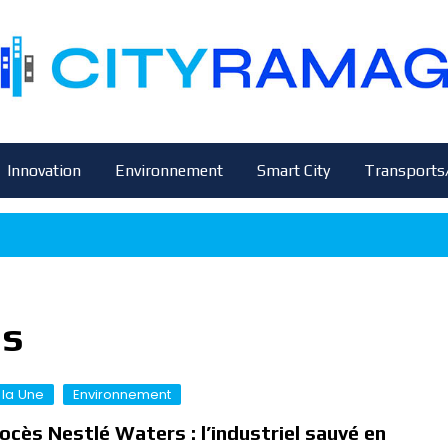
Innovation
Environnement
Smart City
Transports
es
 la Une
Environnement
ocès Nestlé Waters : l’industriel sauvé en