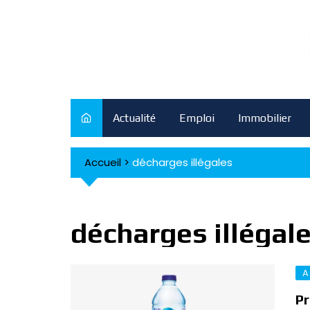
Skip
to
content
Actualité
Emploi
Immobilier
Accueil
>
décharges illégales
décharges illégal
A
Pr