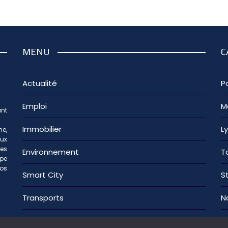
MENU
C
Actualité
Pa
Emploi
M
nt
Immobilier
L
e,
aux
les
Environnement
T
ipe
os
Smart City
S
Transports
N