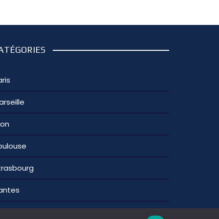
ATÉGORIES
ris
arseille
yon
oulouse
trasbourg
antes