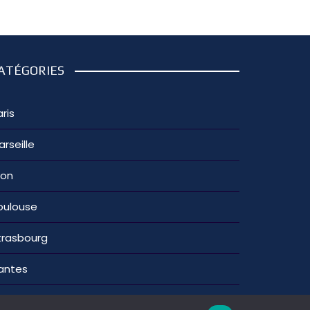
ATÉGORIES
ris
arseille
yon
oulouse
trasbourg
antes