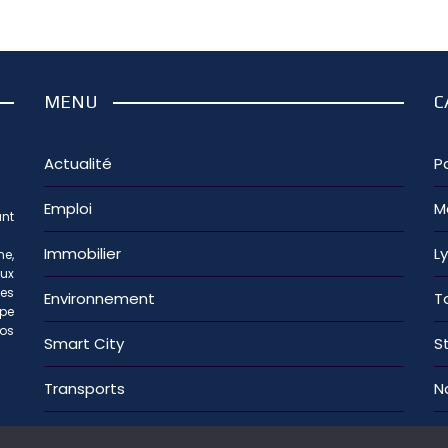
MENU
C
Actualité
Pa
Emploi
M
nt
Immobilier
L
e,
aux
les
Environnement
T
ipe
os
Smart City
S
Transports
N