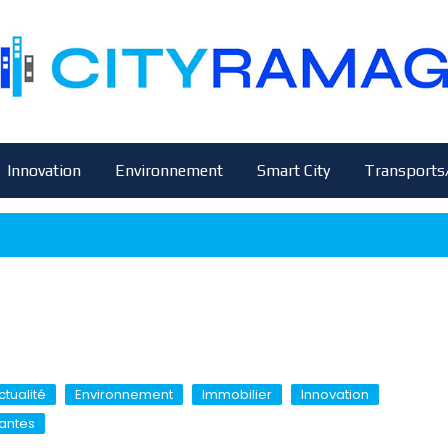
Innovation
Environnement
Smart City
Transports
ctualité
Environnement
Immobilier
Innovation
antes