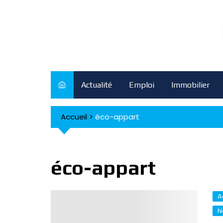
Skip
to
content
Actualité
Emploi
Immobilier
Accueil
>
éco-appart
éco-appart
A
N