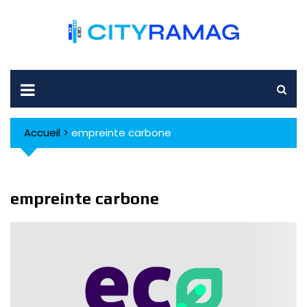
Skip
to
content
Accueil
>
empreinte carbone
empreinte carbone